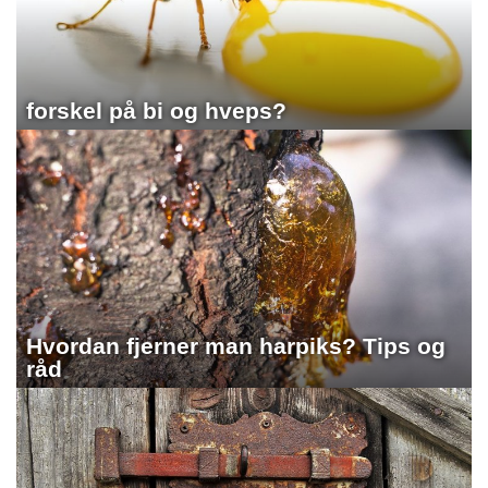
forskel på bi og hveps?
Hvordan fjerner man harpiks? Tips og
råd