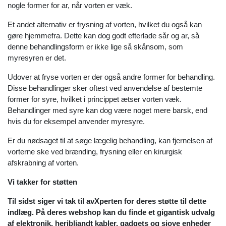
nogle former for ar, når vorten er væk.
Et andet alternativ er frysning af vorten, hvilket du også kan
gøre hjemmefra. Dette kan dog godt efterlade sår og ar, så
denne behandlingsform er ikke lige så skånsom, som
myresyren er det.
Udover at fryse vorten er der også andre former for behandling.
Disse behandlinger sker oftest ved anvendelse af bestemte
former for syre, hvilket i princippet ætser vorten væk.
Behandlinger med syre kan dog være noget mere barsk, end
hvis du for eksempel anvender myresyre.
Er du nødsaget til at søge lægelig behandling, kan fjernelsen af
vorterne ske ved brænding, frysning eller en kirurgisk
afskrabning af vorten.
Vi takker for støtten
Til sidst siger vi tak til avXperten for deres støtte til dette
indlæg. På deres webshop kan du finde et gigantisk udvalg
af elektronik, heribliandt kabler, gadgets og sjove enheder