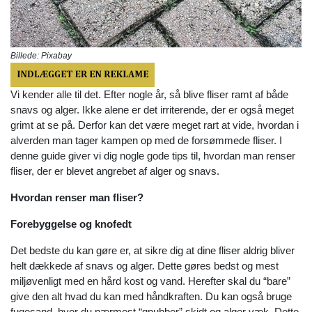
Billede: Pixabay
Vi kender alle til det. Efter nogle år, så blive fliser ramt af både
snavs og alger. Ikke alene er det irriterende, der er også meget
grimt at se på. Derfor kan det være meget rart at vide, hvordan i
alverden man tager kampen op med de forsømmede fliser. I
denne guide giver vi dig nogle gode tips til, hvordan man renser
fliser, der er blevet angrebet af alger og snavs.
Hvordan renser man fliser?
Forebyggelse og knofedt
Det bedste du kan gøre er, at sikre dig at dine fliser aldrig bliver
helt dækkede af snavs og alger. Dette gøres bedst og mest
miljøvenligt med en hård kost og vand. Herefter skal du “bare”
give den alt hvad du kan med håndkraften. Du kan også bruge
fugesand, hvor du nærmest “gnubber” skidt og alger væk. Dette