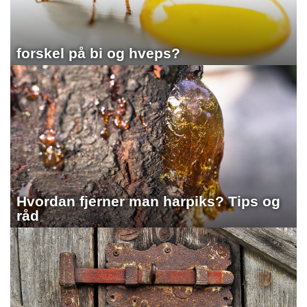
forskel på bi og hveps?
Hvordan fjerner man harpiks? Tips og
råd